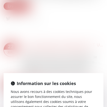
Lire la suite
LA DÉLIVRANCE CONFORME EST UNE OBLIGATION CONTINUE EXIGIBLE TOUT AU LONG DU BAIL !
22
Droit commercial
/
Baux commerciaux
JUIL.
Le bailleur demeure tenu d’une obligation de
délivrance conforme, laquelle constitue une
obligation essentielle du contrat de bail, à
laquelle il ne peut valablement déroger...
Lire la suite
RETARDS DE CHANTIER : LE MAÎTRE D’ŒUVRE PEUT ÊTRE CONDAMNÉ… MÊME PAR UN TIERS AU CONTRAT
Information sur les cookies
18
Droit immobilier
/
Droit de la construction
JUIL.
Nous avons recours à des cookies techniques pour
En matière de construction, le maître d’œuvre
assurer le bon fonctionnement du site, nous
n’est pas seulement tenu vis-à-vis de son client.
utilisons également des cookies soumis à votre
Lorsqu’il commet des fautes dans le suivi du
consentement pour collecter des statistiques de