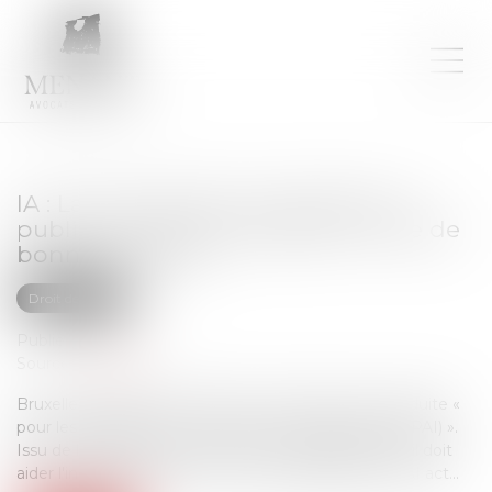
IA : La Commission européenne a
publié son peu contraignant code de
bonne conduite
Droit des NTIC
Publié le :
21/07/2025
Source :
next.ink
Bruxelles a publié mercredi son code de bonne conduite «
pour les intelligences artificielles à usage général (GPAI) ».
Issu de la collaboration de 13 experts indépendants, il doit
aider l'industrie à se conformer aux obligations de l'AI act...