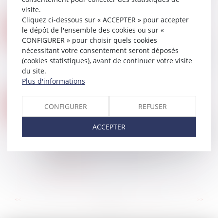
chantier, notamment en ne signalant...
visite.
Lire la suite
Cliquez ci-dessous sur « ACCEPTER » pour accepter
RÈGLEMENT SUR L’IA : LE MONDE ÉCONOMIQUE DEMANDE UN REPORT, BRUXELLES TIENT BON
18
le dépôt de l'ensemble des cookies ou sur «
Droit des NTIC
CONFIGURER » pour choisir quels cookies
JUIL.
Une cinquantaine de grands groupes et acteurs
nécessitant votre consentement seront déposés
spécialisés ont demandé jeudi, dans une lettre
(cookies statistiques), avant de continuer votre visite
ouverte, un report d'au moins deux ans du
du site.
règlement européen sur l'IA, alors que de...
Plus d'informations
Lire la suite
ACTION PAULIENNE : LA CRÉANCE DOIT ÊTRE CERTAINE, MAIS PAS FORCÉMENT CHIFFRÉE
16
CONFIGURER
REFUSER
Droit immobilier
JUIL.
L’action paulienne permet à un créancier de faire
ACCEPTER
déclarer inopposable un acte accompli en fraude
de ses droits. Pour être valable, cette action
suppose que le demandeur justif...
Lire la suite
...
...
<<
<
8
9
10
11
12
13
14
>
>>