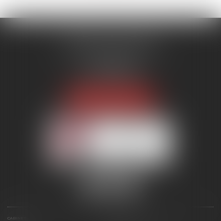
MENANT ASSOCIÉS
51 avenue Raymond Poincaré
75116 PARIS
Tél :
01 56 89 86 00
Fax : 06 85 90 34 17
NOUS LOCALISER
Membre du réseau AAMTI
CABINET
ÉQUIPE