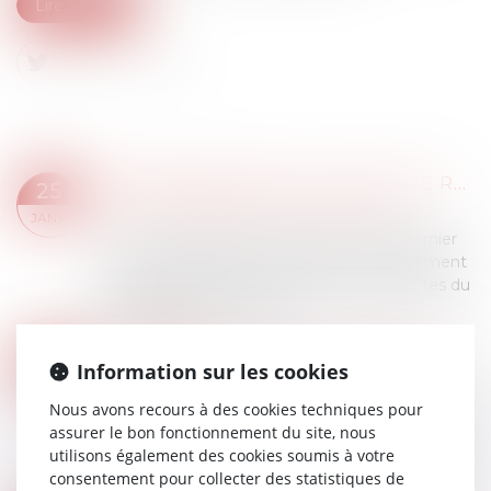
Lire la suite
CONSÉQUENCES DE L’OFFRE DE RENOUVELLEMENT DU BAIL À DES CLAUSES ET CONDITIONS DIFFÉRENTES DU BAIL EXPIRÉ
25
Droit commercial
/
Baux commerciaux
JANV.
La Cour de cassation a jugé le 11 janvier dernier
que le congé avec une offre de renouvellement
du bail à des clauses et conditions différentes du
bail expiré, hors le prix, doi...
Lire la suite
LOI PINEL ET BAUX COMMERCIAUX : ENTRE ENCADREMENT ET SOUPLESSE
16
Information sur les cookies
Droit commercial
/
Baux commerciaux
JANV.
Nous avons recours à des cookies techniques pour
La loi Pinel fêtera en 2024 ses 10 ans. Publiée le
assurer le bon fonctionnement du site, nous
18 juin 2014, la loi Pinel relative à l’artisanat, au
utilisons également des cookies soumis à votre
commerce et aux très petites entreprises est
consentement pour collecter des statistiques de
venue bouleverser le cadre...