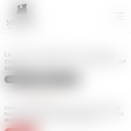
Le droit de préférence du locataire
commercial écarté en cas de vente sur
saisie
Droit commercial
Baux commerciaux
Publié le :
02/01/2024
Source :
efl.businesscomm.fr
Lorsque le propriétaire d’un local commercial ou artisanal
loué envisage de le vendre, le locataire bénéficie d’un droit
de préférence légal pour se porter acquéreur...