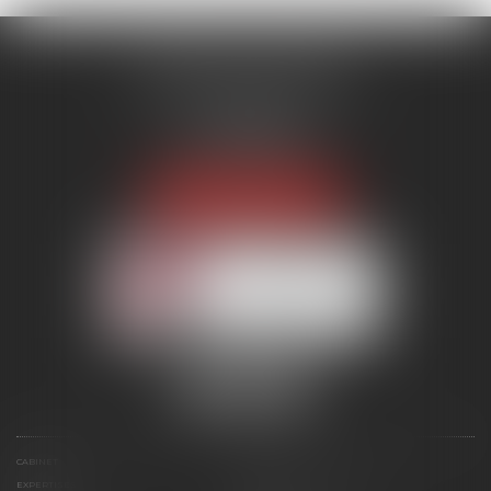
MENANT ASSOCIÉS
51 avenue Raymond Poincaré
75116 PARIS
Tél :
01 56 89 86 00
Fax : 06 85 90 34 17
NOUS LOCALISER
Membre du réseau AAMTI
CABINET
ÉQUIPE
EXPERTISES
ANNONCES IMMOBILIÈRES