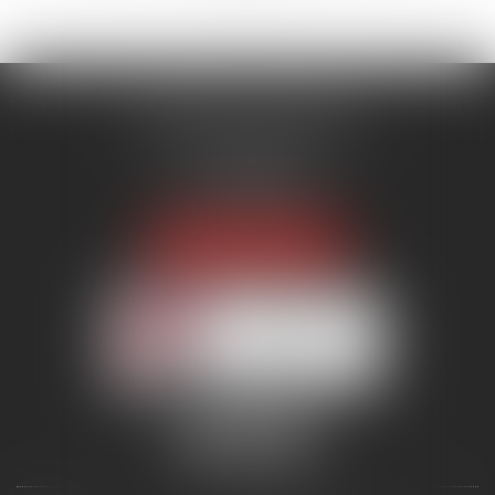
MENANT ASSOCIÉS
51 avenue Raymond Poincaré
75116 PARIS
Tél :
01 56 89 86 00
Fax : 06 85 90 34 17
NOUS LOCALISER
Membre du réseau AAMTI