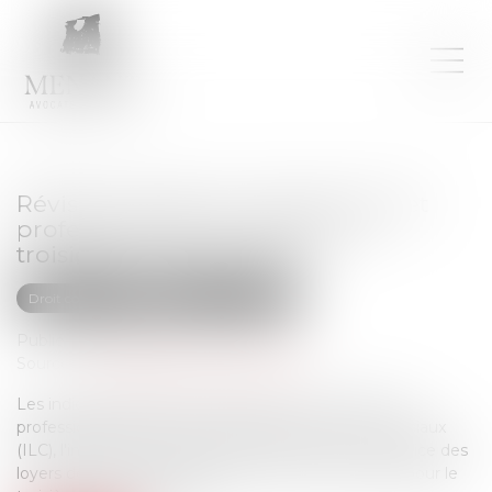
Révision des baux commerciaux et
professionnels : les indices au
troisième trimestre 2024
Droit commercial
Baux commerciaux
Publié le :
30/12/2024
Source :
entreprendre.service-public.fr
Les indices de référence des baux commerciaux et
professionnels que sont l'indice des loyers commerciaux
(ILC), l'indice du coût de la construction (ICC) et l'indice des
loyers des activités tertiaires (ILAT) ont été révisés pour le