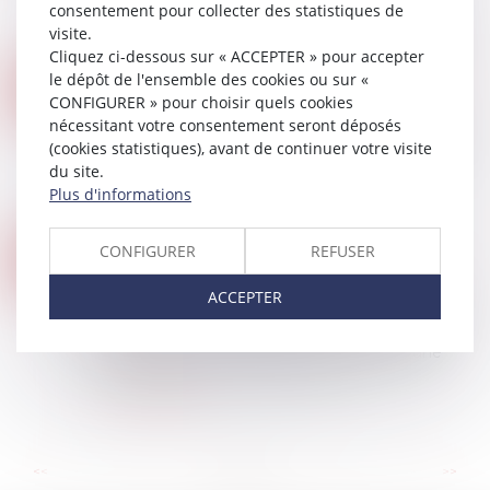
consentement pour collecter des statistiques de
propriétaire en raison de la chute de
visite.
fréquentation de l'artère parisienne. Une décisi...
Cliquez ci-dessous sur « ACCEPTER » pour accepter
Lire la suite
le dépôt de l'ensemble des cookies ou sur «
RÉVISION DES BAUX COMMERCIAUX ET PROFESSIONNELS : LES INDICES AU DEUXIÈME TRIMESTRE 2024
09
CONFIGURER » pour choisir quels cookies
Droit commercial
/
Baux commerciaux
OCT.
nécessitant votre consentement seront déposés
Les indices de référence des baux commerciaux
(cookies statistiques), avant de continuer votre visite
et professionnels que sont l'indice des loyers
du site.
commerciaux (ILC), l'indice du coût de la
Plus d'informations
construction (ICC) et l'indice des loyers...
Lire la suite
LA FIXATION ET LA RÉVISION DU LOYER COMMERCIAL
CONFIGURER
REFUSER
26
Droit commercial
/
Baux commerciaux
SEPT.
ACCEPTER
Le bail commercial est un contrat fondamental,
qui permet au locataire (le preneur) d’exploiter
un local pour son activité, tout en offrant une
source de revenus stable au baill...
Lire la suite
...
...
<<
<
3
4
5
6
7
8
9
>
>>