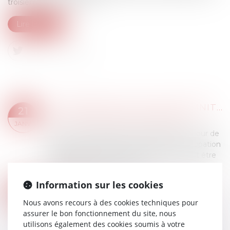
troisième trimestre 2024...
Lire la suite
LA MODÉRATION D'UNE INDEMNITÉ D'OCCUPATION VALIDÉE PAR LA COUR DE CASSATION
21
Droit commercial
/
Baux commerciaux
JANV.
Dans un arrêt rendu le 15 janvier 2025, la Cour de
cassation a rappelé que l'indemnité d'occupation
prévue dans une clause contractuelle peut être
qualifiée de clause pénale si...
Lire la suite
Information sur les cookies
IL OBTIENT LA BAISSE DE SON LOYER RUE DE RIVOLI FAUTE DE CLIENTÈLE : UN EXEMPLE À SUIVRE ?
22
Droit commercial
/
Baux commerciaux
Nous avons recours à des cookies techniques pour
OCT.
assurer le bon fonctionnement du site, nous
Un commerçant de la rue de Rivoli a réussi à
utilisons également des cookies soumis à votre
obtenir une baisse de loyer de la part de son