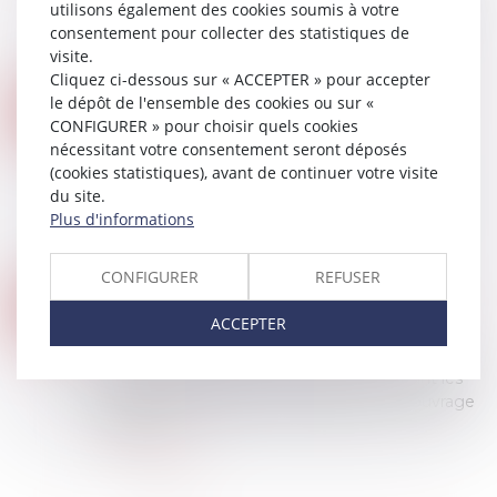
utilisons également des cookies soumis à votre
financièrement les propriétaires d'habitations
consentement pour collecter des statistiques de
affectées par le gonflement et la contraction
visite.
des...
Cliquez ci-dessous sur « ACCEPTER » pour accepter
Lire la suite
MAPRIMERÉNOV' : REDÉMARRAGE PRÉVU LE 30 SEPTEMBRE
le dépôt de l'ensemble des cookies ou sur «
12
Droit immobilier
/
Droit de la construction
CONFIGURER » pour choisir quels cookies
SEPT.
nécessitant votre consentement seront déposés
MaPrimeRénov’ : alors que le ministre de
(cookies statistiques), avant de continuer votre visite
l’Économie, Éric Lombard, avait annoncé une
du site.
suspension du dispositif, le gouvernement a
Plus d'informations
confirmé sa reprise dès le 30 septembre. Le
disp...
Lire la suite
CONFIGURER
REFUSER
LA POMPE À CHALEUR AYANT NÉCESSITÉ DES TRAVAUX MODESTES N’EST PAS UN OUVRAGE AU SENS DE L’ARTICLE 1792 DU CODE CIVIL !
05
Droit immobilier
/
Droit de la construction
ACCEPTER
SEPT.
Depuis quelques années, la Cour de cassation a
opéré un revirement important concernant les
éléments d’équipement installés sur un ouvrage
existant...
Lire la suite