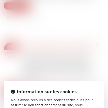
Lire la suite
SOUS-TRAITANCE ET GARANTIE DE PAIEMENT : LA COUR DE CASSATION CONFIRME LA RESPONSABILITÉ DU DIRIGEANT DE DROIT
26
Droit immobilier
/
Droit de la construction
SEPT.
En matière de construction de maisons
individuelles, l’article L 241-9 du Code de la
construction et de l’habitation impose au
constructeur de justifier d’une garantie de
paieme...
Lire la suite
RETRAIT-GONFLEMENT DES SOLS : UNE AIDE POUR LES PROPRIÉTAIRES VICTIMES DE FISSURES EXPÉRIMENTÉE DANS 11 DÉPARTEMENTS
19
Information sur les cookies
Droit immobilier
/
Droit de la construction
SEPT.
Nous avons recours à des cookies techniques pour
Le gouvernement a annoncé dimanche le
assurer le bon fonctionnement du site, nous
lancement d'une expérimentation pour aider