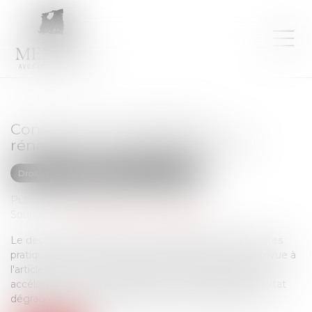
Construction et habitation :
rénovation de l’habitat dégradé
Droit immobilier
Droit de la construction
Publié le :
25/07/2025
Source :
www.maisondescommunes85.fr
Le décret n° 2025-618 du 7 juillet 2025 fixe les modalités
pratiques de mise en œuvre de l'expérimentation prévue à
l'article 12 de la loi n° 2024-322 du 9 avril 2024 portant
accélération et simplification de la rénovation de l'habitat
dégradé et des grandes opérations d'aménagement...