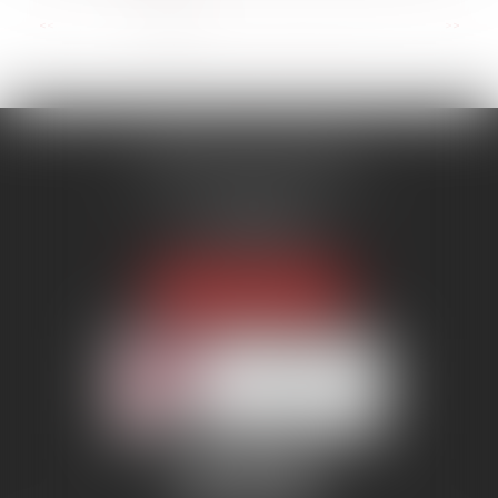
...
<<
<
1
2
3
4
5
6
7
>
>>
MENANT ASSOCIÉS
51 avenue Raymond Poincaré
75116 PARIS
Tél :
01 56 89 86 00
Fax : 06 85 90 34 17
NOUS LOCALISER
Membre du réseau AAMTI