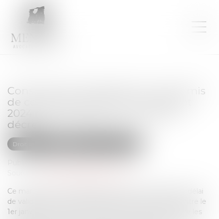
Construction et logement : les permis
de construire délivrés entre 2021 et
2024 prolongés par un nouveau
décret
Droit immobilier
Droit de la construction
Publié le :
06/06/2025
Source :
www.journaldelagence.com
Ce mardi 27 mai a été publié le décret prorogeant le délai
de validité des autorisations d'urbanisme délivrées entre le
1er janvier 2021 et le 28 mai 2024. Ce texte concrétise les