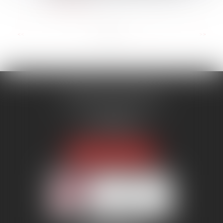
Lire la suite
...
<<
<
1
2
3
4
5
6
7
>
>>
MENANT ASSOCIÉS
51 avenue Raymond Poincaré
75116 PARIS
Tél :
01 56 89 86 00
Fax : 06 85 90 34 17
NOUS LOCALISER
Membre du réseau AAMTI