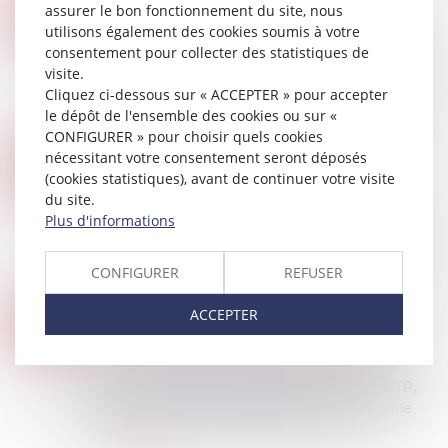
SOUS-TRAITANCE : PAS DE NULLITÉ SANS MANQUEMENT PRÉALABLE AUX GARANTIES
16
assurer le bon fonctionnement du site, nous
Droit immobilier
/
Droit de la construction
utilisons également des cookies soumis à votre
MAI
consentement pour collecter des statistiques de
La validité d’un contrat de sous-traitance dépend
visite.
de l’acceptation du sous-traitant et de
Cliquez ci-dessous sur « ACCEPTER » pour accepter
l’agrément de ses conditions de paiement par le
le dépôt de l'ensemble des cookies ou sur «
maître de l’ouvrage...
CONFIGURER » pour choisir quels cookies
Lire la suite
nécessitant votre consentement seront déposés
CERTIFICATS D’ÉCONOMIES D’ÉNERGIE (CEE) : ENCORE DES MODIFICATIONS À CONNAÎTRE
09
(cookies statistiques), avant de continuer votre visite
Droit immobilier
/
Droit de la construction
MAI
du site.
Pour rappel, le dispositif des certificats
Plus d'informations
d’économies d’énergie est une participation des
entreprises privées à la rénovation énergétique
CONFIGURER
REFUSER
des bâtiments. Ce dispositif fait l’ob...
Lire la suite
ACCEPTER
QUELLES SONT LES OBLIGATIONS LIÉES À LA CARTE BTP ?
02
Droit immobilier
/
Droit de la construction
MAI
La carte d’identification professionnelle d’un
salarié du BTP, souvent abrégée en carte BTP,
est un document administratif incontournable
dans le secteur du bâtiment en France....