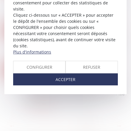
consentement pour collecter des statistiques de
2020, n° 18-25915) a jugé, d’une part, que le
visite.
recours d’un constructeur contre un autre
Cliquez ci-dessous sur « ACCEPTER » pour accepter
constructeur ou son sous-traitant re...
le dépôt de l'ensemble des cookies ou sur «
Lire la suite
CONFIGURER » pour choisir quels cookies
EMPIÈTEMENT SUR UN FONDS VOISIN : RAPPEL DES RÈGLES EN MATIÈRE DE GARANTIE D'ÉVICTION
08
nécessitant votre consentement seront déposés
Droit immobilier
/
Droit de la construction
DÉC.
(cookies statistiques), avant de continuer votre visite
La Cour de cassation a été saisie d’une question
du site.
immobilière relative à l’empiétement d’une
Plus d'informations
piscine sur une propriété voisine...
Lire la suite
CONDITIONS D’APPLICATION DE LA GARANTIE DÉCENNALE AUX PANNEAUX PHOTOVOLTAÏQUES
CONFIGURER
REFUSER
23
Droit immobilier
/
Droit de la construction
NOV.
ACCEPTER
Les panneaux photovoltaïques qui participent à
la réalisation de l’ouvrage de couverture dans
son ensemble relèvent de la garantie décennale
lorsqu’un risque d’incendie affecte...
Lire la suite
...
<<
<
13
14
15
16
17
18
19
>
>>