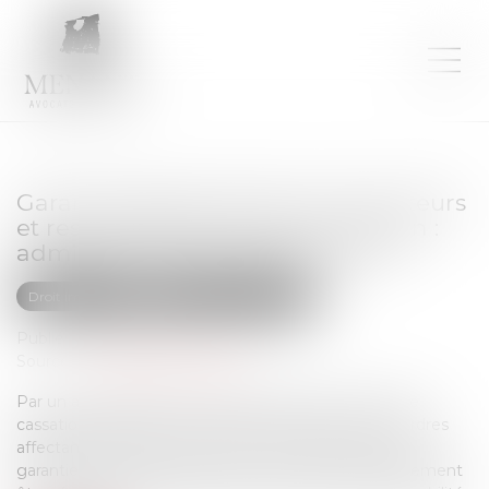
Garantie décennale des constructeurs
et responsabilité de droit commun :
admission du cumul des actions
Droit immobilier
Droit de la construction
Publié le :
14/12/2022
Source :
actu.dalloz-etudiant.fr
Par un arrêt rendu le 16 novembre dernier, la Cour de
cassation admet pour la première fois que des désordres
affectant l’ouvrage invoqués sur le fondement de la
garantie décennale des constructeurs peuvent également