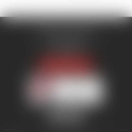
MENANT ASSOCIÉS
51 avenue Raymond Poincaré
75116 PARIS
Tél :
01 56 89 86 00
Fax : 06 85 90 34 17
NOUS LOCALISER
Membre du réseau AAMTI