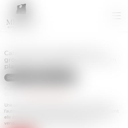
Caractère réel du règlement du
groupement d’habitations et de son
plan de composition
Droit immobilier
Droit de la propriété
Publié le :
29/08/2023
Source :
www.lemag-juridique.com
Une société civile de construction vente avait obtenu
l’autorisation de construire dix maisons sur un terrain dont
elle était propriétaire, qu’elle avait par la suite divisé et
vendu par lots en l’état futur d’achèvement...