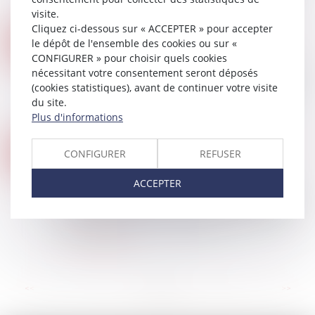
Conseil constitutionnel...
visite.
Lire la suite
Cliquez ci-dessous sur « ACCEPTER » pour accepter
LA LOI LAGLEIZE: UNE RÉVOLUTION POUR L'ACCÈS À LA PROPRIÉTÉ ?
23
le dépôt de l'ensemble des cookies ou sur «
Droit immobilier
/
Droit de la propriété
CONFIGURER » pour choisir quels cookies
AOÛT
La question de l’accès à la propriété est un enjeu
nécessitant votre consentement seront déposés
majeur dans notre société. Face à la hausse des
(cookies statistiques), avant de continuer votre visite
prix de l’immobilier, il devient de plus en plus
du site.
difficile pour les ménages mo...
Plus d'informations
Lire la suite
PROMESSE DE VENTE AVEC CONDITION SUSPENSIVE PENDANTE AU JOUR DE LA DÉLIVRANCE D’UN CONGÉ POUR VENDRE
01
CONFIGURER
REFUSER
Droit immobilier
/
Droit de la propriété
AOÛT
Dans une affaire portée devant la Cour de
ACCEPTER
cassation le 6 juillet dernier, les propriétaires d'un
bien immobilier avaient donné à bail d'habitation
à un preneur pour une durée de...
Lire la suite
...
<<
<
4
5
6
7
8
9
10
>
>>