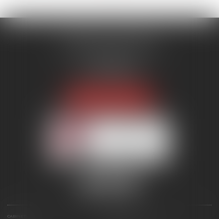
MENANT ASSOCIÉS
51 avenue Raymond Poincaré
75116 PARIS
Tél :
01 56 89 86 00
Fax : 06 85 90 34 17
NOUS LOCALISER
Membre du réseau AAMTI
CABINET
ÉQUIPE