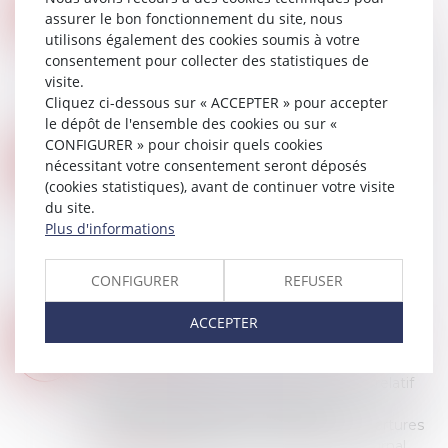
24
assurer le bon fonctionnement du site, nous
Droit des NTIC
MARS
utilisons également des cookies soumis à votre
Certains buralistes ont déployé des caméras
consentement pour collecter des statistiques de
s’appuyant sur l’IA pour estimer l’âge des clients
visite.
et éviter la vente de produits interdits aux
Cliquez ci-dessous sur « ACCEPTER » pour accepter
mineurs. Afin d’analyser la conformit...
le dépôt de l'ensemble des cookies ou sur «
Lire la suite
CONFIGURER » pour choisir quels cookies
IA : LES TENTATIVES DE FRAUDE PAR « DEEPFAKES » ONT AUGMENTÉ DE 2137 % AU COURS DES TROIS DERNIÈRES ANNÉES
17
nécessitant votre consentement seront déposés
Droit des NTIC
(cookies statistiques), avant de continuer votre visite
MARS
Les entreprises du secteur financier sont
du site.
confrontées à une hausse significative des
Plus d'informations
tentatives de fraude par deepfake, qui ont
augmenté de 2137 % au cours des trois
CONFIGURER
REFUSER
dernières a...
Lire la suite
ACCEPTER
RETRAIT DES CONTENUS À CARACTÈRE PÉDOPORNOGRAPHIQUE : PUBLICATION DU DÉCRET
03
Droit des NTIC
MARS
Le décret n° 2025-146 du 18 février 2025 relatif
au retrait des contenus à caractère
pédopornographique et des images de tortures
ou d’actes de barbarie a été publié au Journal...