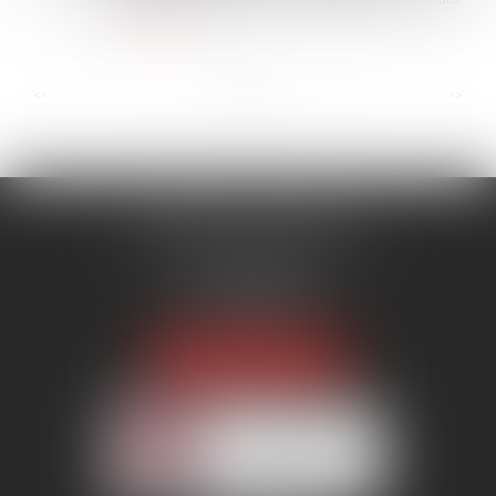
Lire la suite
...
...
<<
<
3
4
5
6
7
8
9
>
>>
MENANT ASSOCIÉS
51 avenue Raymond Poincaré
75116 PARIS
Tél :
01 56 89 86 00
Fax : 06 85 90 34 17
NOUS LOCALISER
Membre du réseau AAMTI