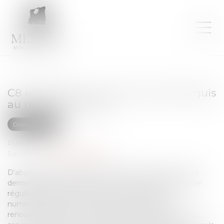
C8 et NRJ12 : il n'y a aucun droit acquis
au renouvellement
Droit des NTIC
Publié le :
11/03/2025
Source :
www.actu-juridique.fr
D’abord saisi, par la société C8, d’une requête en référé
demandant la suspension de la décision de l’Autorité de
régulation de la communication audiovisuelle et
numérique-ARCOM refusant de lui accorder le
renouvellement de son autorisation d’exploitation d’un