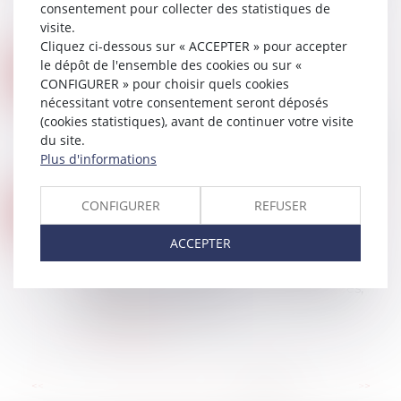
consentement pour collecter des statistiques de
puisqu’il proposait son entremise entre une
visite.
mère porteuse et un client désire...
Cliquez ci-dessous sur « ACCEPTER » pour accepter
Lire la suite
le dépôt de l'ensemble des cookies ou sur «
LES PROPOSITIONS DU CEPD POUR UNE MEILLEURE HARMONISATION DE L’APPLICATION DU RGPD
30
CONFIGURER » pour choisir quels cookies
Droit des NTIC
NOV.
nécessitant votre consentement seront déposés
Le Comité européen de la protection des
(cookies statistiques), avant de continuer votre visite
données (CEPD) a publié des lignes directrices
du site.
établissant une liste « des aspects procéduraux
Plus d'informations
qui pourraient bénéficier d’une harmonisat...
Lire la suite
ACHATS IT : ZOOM SUR LES NOUVEAUX ENJEUX JURIDIQUES
CONFIGURER
REFUSER
23
Droit des NTIC
NOV.
ACCEPTER
En constante évolution, l'environnement
réglementaire des projets IT se complexifie.
Intelligence artificielle, IoT, sécurité, données,
numérique responsable...
Lire la suite
...
<<
<
17
18
19
20
21
22
23
>
>>