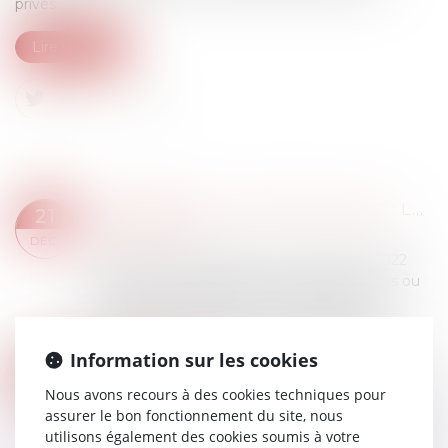
privés...
Lire la suite
CONTENUS ILLICITES EN LIGNE : LES OPÉRATEURS DEVRONT LES CONSERVER 6 MOIS
21
Droit des NTIC
DÉC.
Le décret n° 2022-1567 du 13 décembre 2022
relatif à la conservation des contenus retirés ou
rendus inaccessibles par les opérateurs de
plateforme en ligne soumis à des obligati...
Lire la suite
Information sur les cookies
PROMOTION DE LA GPA SUR INTERNET ET RESPONSABILITÉ DE L'HÉBERGEUR
07
Droit des NTIC
Nous avons recours à des cookies techniques pour
DÉC.
assurer le bon fonctionnement du site, nous
Une association faisait valoir que le contenu d’un
utilisons également des cookies soumis à votre
site internet, hébergé en France, était illicite