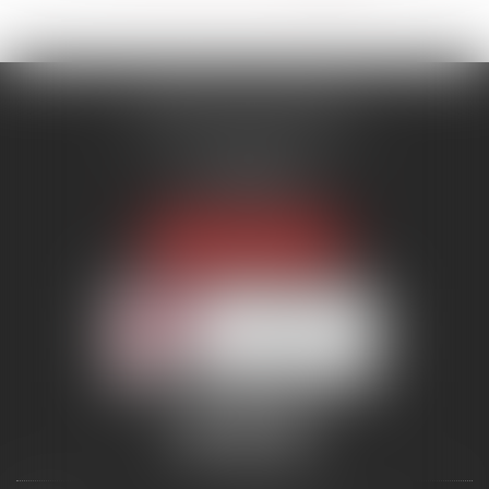
MENANT ASSOCIÉS
51 avenue Raymond Poincaré
75116 PARIS
Tél :
01 56 89 86 00
Fax : 06 85 90 34 17
NOUS LOCALISER
Membre du réseau AAMTI