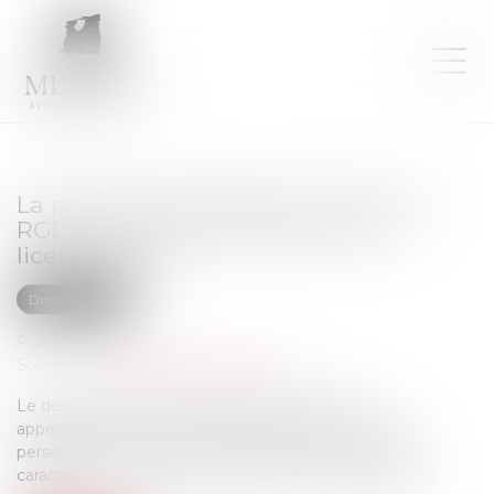
La protection offerte au DPO par le
RGPD ne fait pas obstacle à son
licenciement
Droit des NTIC
Publié le :
09/11/2022
Source :
www.editions-legislatives.fr
Le délégué à la protection des données, aussi
appelé DPO pour « Data Protection Officer », est la
personne en charge de la protection des données à
caractère personnel au sein des organismes publics ou