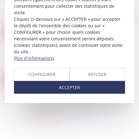
contrefaçons, cyberharcèlement... Ces dérives
consentement pour collecter des statistiques de
touchent de plus en plus de contenus en ligne.
visite.
Pour protéger les Européens, le règlement sur l...
Cliquez ci-dessous sur « ACCEPTER » pour accepter
Lire la suite
le dépôt de l'ensemble des cookies ou sur «
IA : LA CNIL FINALISE SES RECOMMANDATIONS SUR LE DÉVELOPPEMENT DES SYSTÈMES D’IA ET ANNONCE SES FUTURS TRAVAUX
28
CONFIGURER » pour choisir quels cookies
Droit des NTIC
nécessitant votre consentement seront déposés
JUIL.
La CNIL publie ses dernières fiches IA, en
(cookies statistiques), avant de continuer votre visite
précisant les conditions d’applicabilité du RGPD
du site.
aux modèles, les impératifs de sécurité et les
Plus d'informations
conditions d’annotation des données d’...
Lire la suite
CONFIGURER
REFUSER
IA : LA COMMISSION EUROPÉENNE A PUBLIÉ SON PEU CONTRAIGNANT CODE DE BONNE CONDUITE
21
Droit des NTIC
ACCEPTER
JUIL.
Bruxelles a publié mercredi son code de bonne
conduite « pour les intelligences artificielles à
usage général (GPAI) ». Issu de la collaboration
de 13 experts indépendants, il d...
Lire la suite