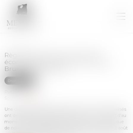
Règlement sur l’IA : le monde
économique demande un report,
Bruxelles tient bon
Droit des NTIC
Publié le :
18/07/2025
Source :
next.ink
Une cinquantaine de grands groupes et acteurs spécialisés
ont demandé jeudi, dans une lettre ouverte, un report d'au
moins deux ans du règlement européen sur l'IA, alors que
de nouvelles obligations doivent entrer en vigueur le 2 août