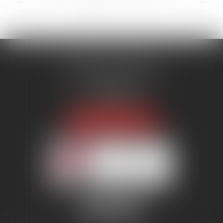
...
<<
<
1
2
3
4
5
6
7
>
>>
MENANT ASSOCIÉS
51 avenue Raymond Poincaré
75116 PARIS
Tél :
01 56 89 86 00
Fax : 06 85 90 34 17
NOUS LOCALISER
Membre du réseau AAMTI