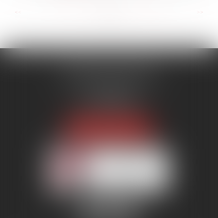
...
...
<<
<
42
43
44
45
46
47
48
>
>>
MENANT ASSOCIÉS
51 avenue Raymond Poincaré
75116 PARIS
Tél :
01 56 89 86 00
Fax : 06 85 90 34 17
NOUS LOCALISER
Membre du réseau AAMTI