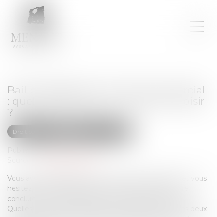
Bail professionnel ou bail commercial
: quelles différences, comment choisir
?
Droit commercial
Baux commerciaux
Publié le :
03/04/2024
Source :
www.juritravail.com
Vous avez décidé de lancer votre propre entreprise et vous
hésitez, dans le cadre du processus de création, entre
conclure un bail professionnel ou un bail commercial.
Quelles sont les caractéristiques et différences de ces deux