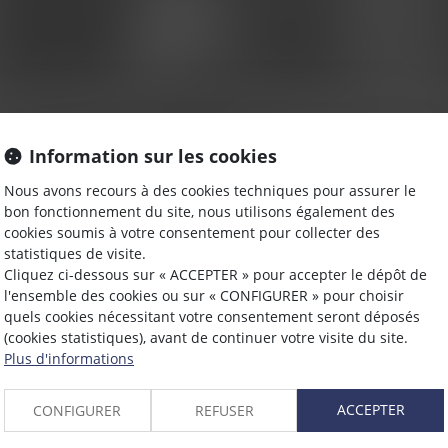
ires
Transactions immobilières
Droit péna
Information sur les cookies
Nous avons recours à des cookies techniques pour assurer le
bon fonctionnement du site, nous utilisons également des
cookies soumis à votre consentement pour collecter des
LE CABINET MENANT ASSOCIÉ
statistiques de visite.
Cliquez ci-dessous sur « ACCEPTER » pour accepter le dépôt de
Depuis 50 ans, le Cabinet Menant & Associés assiste se
l'ensemble des cookies ou sur « CONFIGURER » pour choisir
affaires nationales et internationales.
quels cookies nécessitant votre consentement seront déposés
(cookies statistiques), avant de continuer votre visite du site.
Le cabinet dispose d’une solide expérience dans le do
Plus d'informations
construction, de l’urbanisme, de la transaction immobil
Par ailleurs, le cabinet traite aussi de nombreuses af
ACCEPTER
CONFIGURER
REFUSER
droit des affaires. Ainsi, les pratiques en « Droit des af
majeur d’activités du cabinet Menant & Associes auque