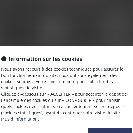
ires
Transactions immobilières
Droit péna
Information sur les cookies
Nous avons recours à des cookies techniques pour assurer le
bon fonctionnement du site, nous utilisons également des
cookies soumis à votre consentement pour collecter des
statistiques de visite.
DERNIÈRES ACTUALITÉS
Cliquez ci-dessous sur « ACCEPTER » pour accepter le dépôt de
l'ensemble des cookies ou sur « CONFIGURER » pour choisir
quels cookies nécessitant votre consentement seront déposés
(cookies statistiques), avant de continuer votre visite du site.
Plus d'informations
ASSURANCE CONSTRUCTION : LE DÉPASSEMENT DU MONTANT MAXIMAL GARANTI PEUT EXCLURE TOUTE COUVERTURE
04
ion
Droit immobi