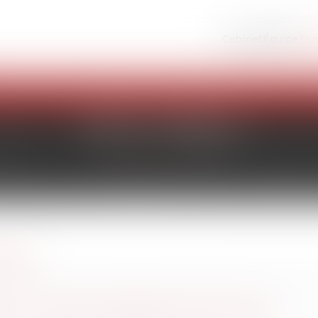
Cabinet
Équipe
Exp
e première consultation sans engagement de votre par
DROIT PÉNAL
NÉRAL
CIAL : PRESSE, URBANISME, DROIT SOCIAL