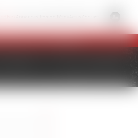
ertises
Annonces immobilières
Actus
Contact
t, appelez-nous au
01 56 89 86 00
.