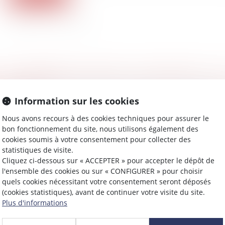
oit des NTIC
Information sur les cookies
 futur règlement EHDS prévoit explicitement la possibili
s données de santé aux fins d'amélioration de l'intelligence
Nous avons recours à des cookies techniques pour assurer le
ire la suite
bon fonctionnement du site, nous utilisons également des
cookies soumis à votre consentement pour collecter des
oit immobilier
/
Baux d'habitation
statistiques de visite.
Cliquez ci-dessous sur « ACCEPTER » pour accepter le dépôt de
la suite d’un congé pour vendre délivré à des locataires,
l'ensemble des cookies ou sur « CONFIGURER » pour choisir
signé leur bailleur en nullité du congé, et se prévalant 
quels cookies nécessitant votre consentement seront déposés
 surface habitable ment...
(cookies statistiques), avant de continuer votre visite du site.
ire la suite
Plus d'informations
oit commercial
/
Baux commerciaux