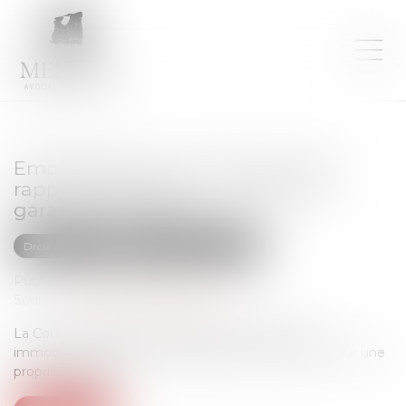
Empiètement sur un fonds voisin :
rappel des règles en matière de
garantie d'éviction
Droit immobilier
Droit de la construction
Publié le :
08/12/2022
Source :
www.lemag-juridique.com
La Cour de cassation a été saisie d’une question
immobilière relative à l’empiétement d’une piscine sur une
propriété voisine...