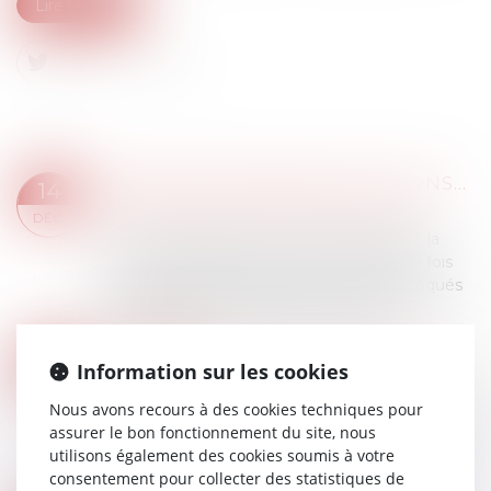
Lire la suite
GARANTIE DÉCENNALE DES CONSTRUCTEURS ET RESPONSABILITÉ DE DROIT COMMUN : ADMISSION DU CUMUL DES ACTIONS
14
Droit immobilier
/
Droit de la construction
DÉC.
Par un arrêt rendu le 16 novembre dernier, la
Cour de cassation admet pour la première fois
que des désordres affectant l’ouvrage invoqués
sur le fondement de la garantie décenn...
Lire la suite
PROMOTION DE LA GPA SUR INTERNET ET RESPONSABILITÉ DE L'HÉBERGEUR
07
Information sur les cookies
Droit des NTIC
DÉC.
Nous avons recours à des cookies techniques pour
Une association faisait valoir que le contenu d’un
assurer le bon fonctionnement du site, nous
site internet, hébergé en France, était illicite
utilisons également des cookies soumis à votre
puisqu’il proposait son entremise entre une
consentement pour collecter des statistiques de
mère porteuse et un client désire...