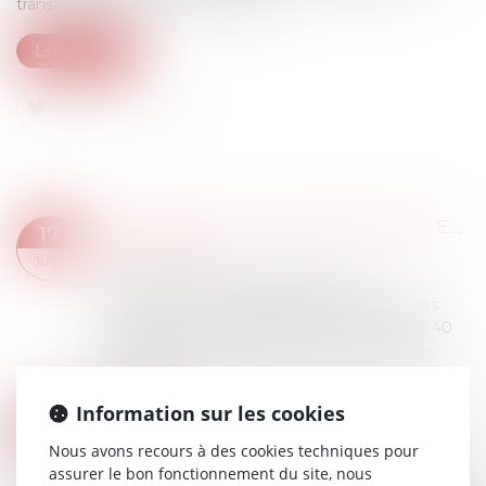
transformé nos façons de travailler...
Lire la suite
DIAGNOSTIC DE PERFORMANCE ÉNERGÉTIQUE -PASSOIRES THERMIQUES : LE DPE ÉVOLUE AU 1ER JUILLET POUR LES PETITES SURFACES
17
Droit immobilier
JUIL.
Le mode de calcul du diagnostic de
performance énergétique (DPE) connaît des
évolutions pour les logements de moins de 40
m2. Un arrêté du 25 mars 2024 a modifié les
seuils des...
Lire la suite
Information sur les cookies
RÉUNION DE DEUX LOTS : LE LOCAL À USAGE D’HABITATION NE PERD PAS SON USAGE
10
Droit immobilier
/
Cession et gestion
Nous avons recours à des cookies techniques pour
JUIL.
d'immeuble
assurer le bon fonctionnement du site, nous