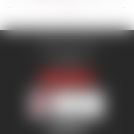
...
...
<<
<
35
36
37
38
39
40
41
>
>>
MENANT ASSOCIÉS
51 avenue Raymond Poincaré
75116 PARIS
Tél :
01 56 89 86 00
Fax : 06 85 90 34 17
NOUS LOCALISER
Membre du réseau AAMTI