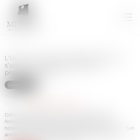
L'IA Act : à quelles réglementations
s'attendre pour la formation
professionnelle ?
Droit des NTIC
Publié le :
17/07/2024
Source :
formation.lefebvre-dalloz.fr
Difficile d'être passé à côté : ces dernières années,
l'intelligence artificielle était sur toutes les lèvres,
notamment celles des professionnels RH et formation. Son
arrivée massive sur le marché du travail a totalement