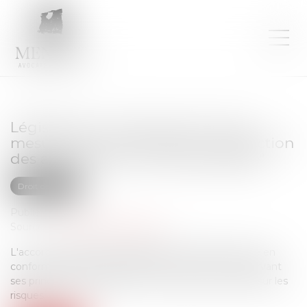
Législation sur l’IA: accord sur les
mesures de simplification, interdiction
des applications de "déshabillage"
Droit des NTIC
Publié le :
18/05/2026
Source :
www.europarl.europa.eu
L'accord conclu entre colégislateurs facilitera la mise en
conformité des prestataires avec la loi sur l'IA, préservant
ses principales dispositions et son approche fondée sur les
risques...