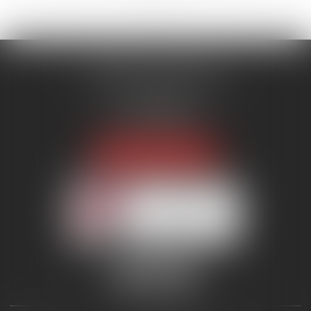
MENANT ASSOCIÉS
51 avenue Raymond Poincaré
75116 PARIS
Tél :
01 56 89 86 00
Fax : 06 85 90 34 17
NOUS LOCALISER
Membre du réseau AAMTI