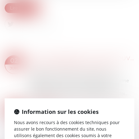
Lire la suite
BAUX COMMERCIAUX : VOUS POUVEZ DÉSORMAIS DEMANDER LA MENSUALISATION DU LOYER
02
Droit commercial
/
Baux commerciaux
JUIN
Adoptée en avril dans le cadre de la loi de
simplification de la vie économique, la réforme
des baux commerciaux s’inscrit dans la
continuité des évolutions engagées par la loi...
Lire la suite
PASSOIRES THERMIQUES : VERS UN ASSOUPLISSEMENT DES RÈGLES DE LOCATION EN FRANCE ?
20
Information sur les cookies
Droit immobilier
MAI
Nous avons recours à des cookies techniques pour
Depuis plusieurs années, la lutte contre les
assurer le bon fonctionnement du site, nous
logements énergivores s’est imposée comme
utilisons également des cookies soumis à votre
une priorité en France. Entre interdictions