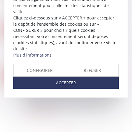
dans le futur projet de loi de simplification le
consentement pour collecter des statistiques de
principe de mensualisation des loyers pour les
visite.
baux commerciaux et le plafonnement...
Cliquez ci-dessous sur « ACCEPTER » pour accepter
Lire la suite
le dépôt de l'ensemble des cookies ou sur «
PTZ : LES NOUVELLES DISPOSITIONS 2024
17
CONFIGURER » pour choisir quels cookies
Droit immobilier
/
Droit de la propriété
nécessitant votre consentement seront déposés
AVR.
Un décret et un arrêté publiés le 2 avril 2024
(cookies statistiques), avant de continuer votre visite
viennent de préciser l’ensemble des nouvelles
du site.
dispositions applicables au Prêt à taux zéro à
Plus d'informations
compter du 1er avril 2024...
Lire la suite
CONFIGURER
REFUSER
IA : LA CNIL PUBLIE SES PREMIÈRES RECOMMANDATIONS SUR LE DÉVELOPPEMENT DES SYSTÈMES D’INTELLIGENCE ARTIFICIELLE
17
Droit des NTIC
ACCEPTER
AVR.
À l’issue d’une consultation publique, la CNIL
publie ses premières recommandations sur le
développement des systèmes d’intelligence
artificielle. Elles doivent aider les profes...
Lire la suite