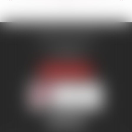
...
...
<<
<
40
41
42
43
44
45
46
>
>>
MENANT ASSOCIÉS
51 avenue Raymond Poincaré
75116 PARIS
Tél :
01 56 89 86 00
Fax : 06 85 90 34 17
NOUS LOCALISER
Membre du réseau AAMTI