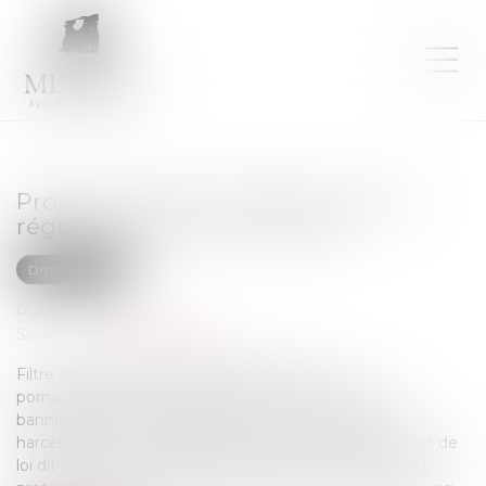
Projet de loi visant à sécuriser et à
réguler l’espace numérique
Droit des NTIC
Publié le :
24/04/2024
Source :
www.vie-publique.fr
Filtre anti-arnaque, blocage rapide des sites
pornographiques accessibles aux mineurs, peine de
bannissement des réseaux sociaux pour les cyber-
harceleurs… Voici quelques-unes des mesures du projet de
loi dit SREN pour mieux réguler l'espace numérique et