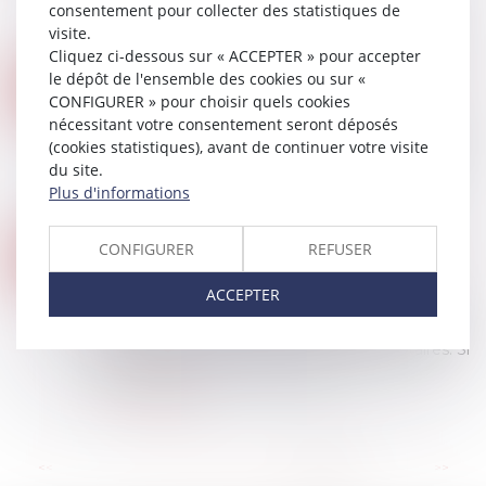
consentement pour collecter des statistiques de
consommation d’énergie. La politique de
visite.
rénovation énergétique des bâtiments, à laque...
Cliquez ci-dessous sur « ACCEPTER » pour accepter
Lire la suite
le dépôt de l'ensemble des cookies ou sur «
L’ACHETEUR DOIT ÊTRE INFORMÉ QUE LE TERRAIN EST INCLUS DANS LE PÉRIMÈTRE D’UNE INSTALLATION CLASSÉE
08
CONFIGURER » pour choisir quels cookies
Droit immobilier
/
Droit de la propriété
NOV.
nécessitant votre consentement seront déposés
Si le terrain vendu est inclus dans le périmètre de
(cookies statistiques), avant de continuer votre visite
l’installation classée soumise à autorisation, le
du site.
vendeur doit en informer l’acheteur. Tel est le
Plus d'informations
cas d’une parcelle constitu...
Lire la suite
LES ASSURANCES INDISPENSABLES QUAND ON EST PROPRIÉTAIRE-BAILLEUR
CONFIGURER
REFUSER
03
Droit immobilier
/
Baux d'habitation
NOV.
ACCEPTER
Investir dans l’immobilier locatif permet de se
constituer un patrimoine, de préparer sa retraite
et de percevoir des revenus complémentaires. Si
les avantages sont nombreux, il...
Lire la suite
...
<<
<
77
78
79
80
81
82
83
>
>>