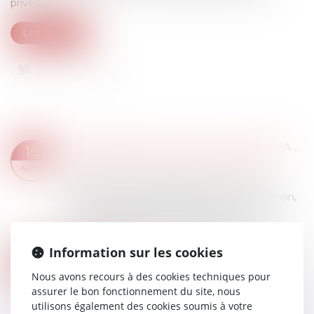
privés...
Lire la suite
LA RÉCEPTION TACITE DES TRAVAUX N’EST PAS NON ÉQUIVOQUE EN PRÉSENCE D’UNE CONTESTATION CONSTANTE DE CEUX-CI
16
Droit immobilier
/
Droit de la construction
NOV.
À l’occasion d’un litige opposant un maître
d’ouvrage à un professionnel de la construction,
la Cour de cassation a confirmé le fait que,
même si le solde du prix des travaux v...
Lire la suite
Information sur les cookies
LA RÉNOVATION ÉNERGÉTIQUE DES BÂTIMENTS
09
Droit immobilier
/
Droit de la construction
Nous avons recours à des cookies techniques pour
NOV.
assurer le bon fonctionnement du site, nous
Le secteur du bâtiment, résidentiel et tertiaire,
utilisons également des cookies soumis à votre
constitue en France la première source de