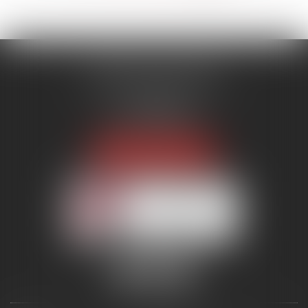
MENANT ASSOCIÉS
51 avenue Raymond Poincaré
75116 PARIS
Tél :
01 56 89 86 00
Fax : 06 85 90 34 17
NOUS LOCALISER
Membre du réseau AAMTI