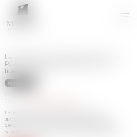
La protection offerte au DPO par le
RGPD ne fait pas obstacle à son
licenciement
Droit des NTIC
Publié le :
09/11/2022
Source :
www.editions-legislatives.fr
Le délégué à la protection des données, aussi
appelé DPO pour « Data Protection Officer », est la
personne en charge de la protection des données à
caractère personnel au sein des organismes publics ou