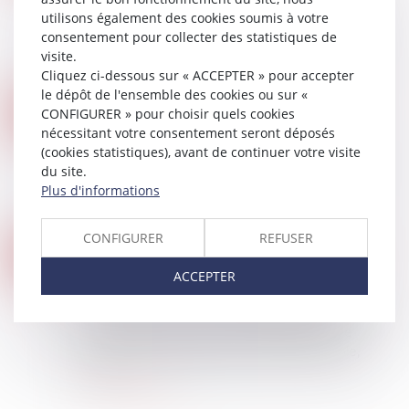
prêts avance mutation (PAM) à taux zéro
utilisons également des cookies soumis à votre
peuvent être délivrés par les banques et les
consentement pour collecter des statistiques de
sociétés de tiers-financement partenaires de
visite.
l'Ét...
Cliquez ci-dessous sur « ACCEPTER » pour accepter
Lire la suite
le dépôt de l'ensemble des cookies ou sur «
L’EXTINCTION DU DISPOSITIF « PINEL », PROGRAMMÉE AU 31 DÉCEMBRE 2024
18
CONFIGURER » pour choisir quels cookies
Droit immobilier
/
Droit de la propriété
nécessitant votre consentement seront déposés
SEPT.
Le dispositif Pinel Le dispositif disparaîtra le
(cookies statistiques), avant de continuer votre visite
31 décembre de cette année. Plus que quatre
du site.
mois pour investir avec ce dispositif. Les
Plus d'informations
particuliers investissent dans du locatif...
Lire la suite
CONFIGURER
REFUSER
CONDITION SUSPENSIVE ET COMPORTEMENT FAUTIF DU BÉNÉFICIAIRE DE LA PROMESSE DE VENTE
11
Droit immobilier
/
Droit de la propriété
ACCEPTER
SEPT.
Par signature d’un acte authentique le 14
novembre 2019, une société promettante avait
conclu avec une autre (la bénéficiaire) une
promesse unilatérale de vente d’immeuble,
expi...
Lire la suite