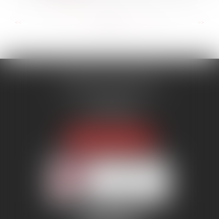
...
...
<<
<
31
32
33
34
35
36
37
>
>>
MENANT ASSOCIÉS
51 avenue Raymond Poincaré
75116 PARIS
Tél :
01 56 89 86 00
Fax : 06 85 90 34 17
NOUS LOCALISER
Membre du réseau AAMTI