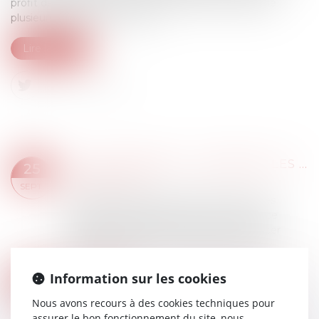
profit desquelles elle bénéficiait, avaient fait l’objet de
plusieurs divisions pour vente...
Lire la suite
L’IA AU TRIBUNAL : COMMENT LES MAGISTRATS S’APPROPRIENT LES OUTILS DE « JUSTICE PRÉDICTIVE » ?
25
Droit des NTIC
SEPT.
Parmi les fantasmes suscités par l’IA et les
nouvelles technologies, les outils de justice
prédictive promettent d’à terme remplacer
l’appareil judiciaire, en déduisant des text...
Lire la suite
RÉNOVATION : LE PRÊT AVANCE MUTATION À TAUX ZÉRO EST ACCESSIBLE DEPUIS LE 1ER SEPTEMBRE
Information sur les cookies
18
Droit immobilier
/
Droit de la construction
SEPT.
Nous avons recours à des cookies techniques pour
Depuis le 1er septembre 2024, les nouveaux
assurer le bon fonctionnement du site, nous