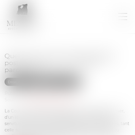
Quel sort pour la servitude établie
postérieurement à la division
parcellaire ?
Droit immobilier
Droit de la propriété
Publié le :
25/09/2024
Source :
www.lemag-juridique.com
La Cour de cassation a été saisie le 12 septembre dernier,
d’un litige concernant l’établissement en 1998 d’une
servitude conventionnelle de passage, où les parcelles, tant
celle sur laquelle la servitude était établie que celles au