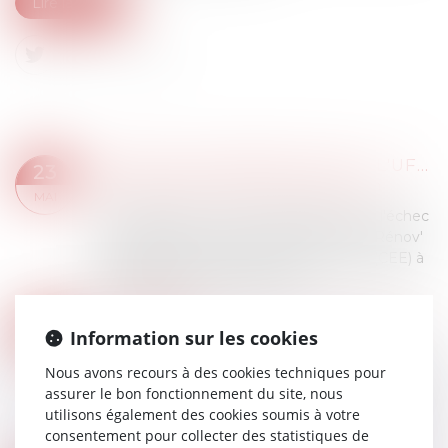
Lire la suite
RÉNOVATION ÉNERGÉTIQUE : L'UFC-QUE CHOISIR DEMANDE UN GUICHET UNIQUE POUR TOUTES LES AIDES
23
Droit immobilier
/
Droit de la construction
MAI
L'association UFC-Que Choisir dénonce « l'échec
» des dispositifs actuels d'aides MaPrimeRénov'
ou les certificats d'économies d'énergie (CEE) à
faire basculer les ménages vers...
Lire la suite
ENCADREMENT DES LOYERS : PETIT POINT SUR LES SANCTIONS APPLICABLES
21
Information sur les cookies
Droit immobilier
MAI
Nous avons recours à des cookies techniques pour
Une réponse ministérielle récapitule les moyens
assurer le bon fonctionnement du site, nous
d'encourager et de faire respecter
utilisons également des cookies soumis à votre
l'encadrement des loyers des logements dans
consentement pour collecter des statistiques de
les zones où il est applicable...