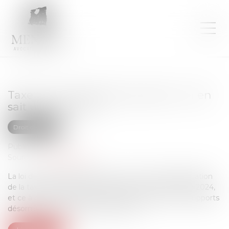
Taxe sur le streaming musical : on en
sait un peu plus…
Droit des NTIC
Publié le :
19/05/2025
Source :
www.weblex.fr
La loi de finances pour 2025 a revu le champ d’application
de la taxe sur le streaming musical mise en place en 2024,
et ce à compter du 1er janvier 2025 : quels sont les supports
désormais concernés par cette taxe ?...