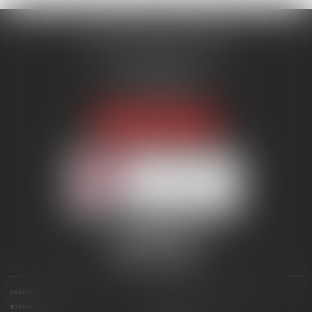
MENANT ASSOCIÉS
51 avenue Raymond Poincaré
75116 PARIS
Tél :
01 56 89 86 00
Fax : 06 85 90 34 17
NOUS LOCALISER
Membre du réseau AAMTI
CABINET
ÉQUIPE
EXPERTISES
ANNONCES IMMOBILIÈRES