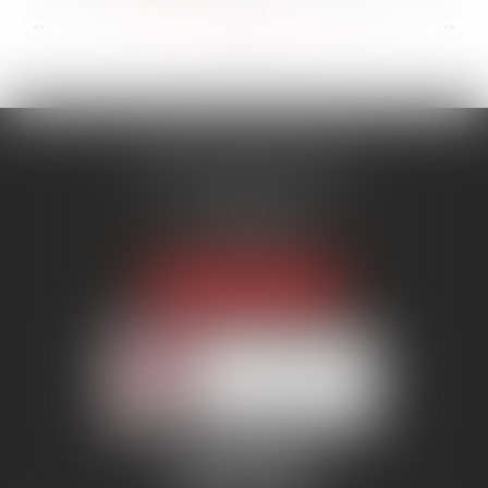
...
...
<<
<
47
48
49
50
51
52
53
>
>>
MENANT ASSOCIÉS
51 avenue Raymond Poincaré
75116 PARIS
Tél :
01 56 89 86 00
Fax : 06 85 90 34 17
NOUS LOCALISER
Membre du réseau AAMTI