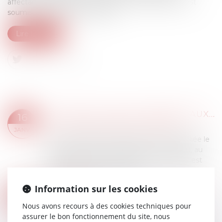
affectant les structures porteuses ou la façade, elle est
soumise à déclaration préalable...
Lire la suite
LOI PINEL ET BAUX COMMERCIAUX : ENTRE ENCADREMENT ET SOUPLESSE
16
Droit commercial
/
Baux commerciaux
JANV.
La loi Pinel fêtera en 2024 ses 10 ans. Publiée le
18 juin 2014, la loi Pinel relative à l’artisanat, au
commerce et aux très petites entreprises est
venue bouleverser le cadre...
Lire la suite
Information sur les cookies
L’EUROPE VOTE UNE LOI POUR RÉGULER L’INTELLIGENCE ARTIFICIELLE
03
Droit des NTIC
Nous avons recours à des cookies techniques pour
JANV.
assurer le bon fonctionnement du site, nous
Un ensemble de lois regroupées sous le nom