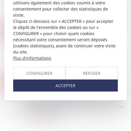
utilisons également des cookies soumis à votre
d’AIAct vont encadrer l’usage de l’intelligence
consentement pour collecter des statistiques de
artificielle (IA) en Europe à compter de 2025.
visite.
Ainsi en ont décidé le Parlement europé...
Cliquez ci-dessous sur « ACCEPTER » pour accepter
Lire la suite
le dépôt de l'ensemble des cookies ou sur «
ARRIÉRÉS DE LOYERS ET ALLOCATION LOGEMENT : OFFICE DU JUGE
02
CONFIGURER » pour choisir quels cookies
Droit immobilier
/
Baux d'habitation
JANV.
nécessitant votre consentement seront déposés
Arguant de l’indécence du logement, une
(cookies statistiques), avant de continuer votre visite
locataire assigne en exécution de travaux,
du site.
suspension du paiement des loyers et
Plus d'informations
indemnisation de son préjudice de jouissance la
bailleres...
CONFIGURER
Lire la suite
REFUSER
LE DROIT DE PRÉFÉRENCE DU LOCATAIRE COMMERCIAL ÉCARTÉ EN CAS DE VENTE SUR SAISIE
02
Droit commercial
/
Baux commerciaux
ACCEPTER
JANV.
Lorsque le propriétaire d’un local commercial ou
artisanal loué envisage de le vendre, le locataire
bénéficie d’un droit de préférence légal pour se
porter acquéreur...
Lire la suite