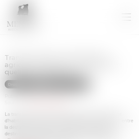
Transformation d’un bâtiment
agricole en bâtiment d’habitation :
quelles autorisations ?
Droit immobilier
Droit de la construction
Publié le :
10/01/2024
Source :
www.actu-juridique.fr
La transformation d’un bâtiment agricole en bâtiment
d’habitation conduit à un changement de destination entre
la destination exploitation agricole et forestière et la
destination habitation. Même réalisée sans travaux