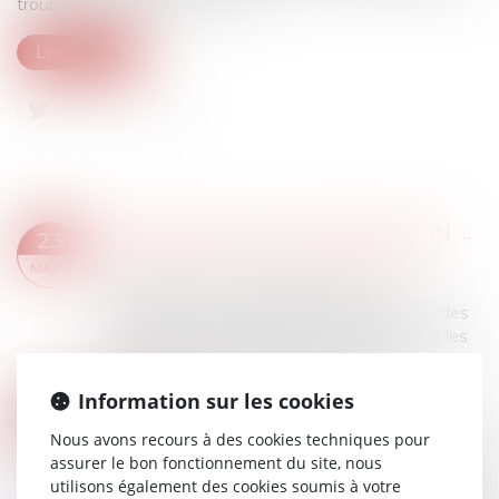
trouble manifestement illicite...
Lire la suite
CONSTRUCTION : SURÉLÉVATION DES COPROPRIÉTÉS ET DISPOSITIONS DE LA LOI CLIMAT RÉSILIENCE
23
Droit immobilier
/
Droit de la construction
MARS
L'ANIL publie un guide pratique sur la
surélévation des copropriétés à destination des
collectivités territoriales. Il relate également les
dernières évolutions de la loi Climat...
Lire la suite
Information sur les cookies
COVID-19 ET LOYER COMMERCIAL : LE DROIT DÉROGATOIRE BLOQUE LE JEU DE LA GARANTIE À PREMIÈRE DEMANDE
22
Droit commercial
/
Baux commerciaux
Nous avons recours à des cookies techniques pour
MARS
assurer le bon fonctionnement du site, nous
Le dispositif de droit dérogatoire neutralisant les
utilisons également des cookies soumis à votre
sanctions et les sûretés en cas de défaut de