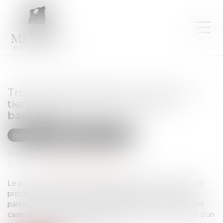
Trouble de jouissance causé par un
tiers et responsabilité de la SCI
bailleresse
Droit immobilier
Droit de la propriété
Publié le :
22/03/2023
Source :
www.lemag-juridique.com
Le preneur d’un bail commercial, ayant fait constater par
procès-verbal de Commissaire de justice que l’accès au
parking pour lequel il lui était également donné bail, était
cadenassé, avait assigné la SCI bailleresse en cessation d'un