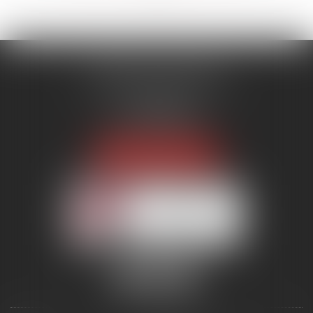
MENANT ASSOCIÉS
51 avenue Raymond Poincaré
75116 PARIS
Tél :
01 56 89 86 00
Fax : 06 85 90 34 17
NOUS LOCALISER
Membre du réseau AAMTI