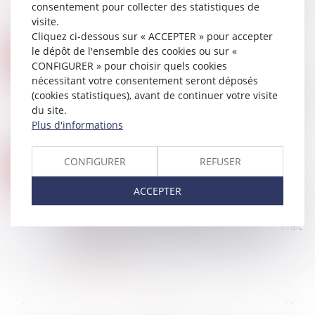
consentement pour collecter des statistiques de
paiement des loyers commerciaux dus pendant
visite.
la crise sanitaire interdit au baill...
Cliquez ci-dessous sur « ACCEPTER » pour accepter
Lire la suite
le dépôt de l'ensemble des cookies ou sur «
LES NUANCES DES NOUVEAUX RÉGIMES DE RESPONSABILITÉ DES IA EN EUROPE
22
CONFIGURER » pour choisir quels cookies
Droit des NTIC
MARS
nécessitant votre consentement seront déposés
Comment adapter les règles de responsabilité à
(cookies statistiques), avant de continuer votre visite
l’ère numérique ? En créant un régime dédié ou
du site.
en adaptant les systèmes de responsabilité
Plus d'informations
contractuelle et délictuelle existants ?...
Lire la suite
EXPOSITION IMAGES DES ENFANTS SUR INTERNET PROPOSITION DE LOI STUDER
CONFIGURER
REFUSER
15
Droit des NTIC
MARS
ACCEPTER
Le 6 mars 2023, l'Assemblée nationale a adopté
à l'unanimité en première lecture, avec
modifications, la proposition de loi. Le texte avait
été déposé par les députés Bruno Stud...
Lire la suite
...
...
<<
<
69
70
71
72
73
74
75
>
>>