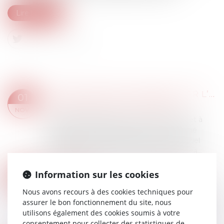
Lire la suite
RÉALISATION DES TRAVAUX PAR L’INTERMÉDIAIRE DU GÉRANT DE LA SCI : PRÉSOMPTION DE CONNAISSANCE DU VICE
01
Droit immobilier
/
Droit de la propriété
NOV.
La garantie légale des vices cachés permet à
l’acheteur d’un bien affecté d’un vice caché
d’obtenir un remboursement total ou partiel
d’un achat ainsi qu’une indemnisation en ca...
Lire la suite
MÉTHODOLOGIE DU REPÉRAGE AMIANTE AVANT DÉMOLITION OU TRAVAUX DE DÉMOLITION
Information sur les cookies
26
Droit immobilier
/
Droit de la construction
OCT.
Nous avons recours à des cookies techniques pour
Le repérage amiante avant démolition doit être
assurer le bon fonctionnement du site, nous
réalisé sur des immeubles dont le permis de
utilisons également des cookies soumis à votre
construire a été délivré avant le 1er juillet 1997.
consentement pour collecter des statistiques de