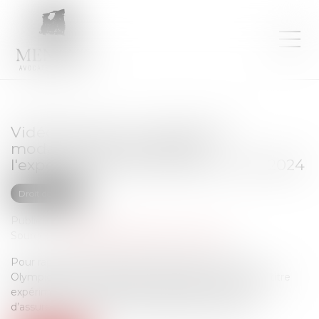
Vidéoprotection intelligente :
modalités de pilotage de
l'expérimentation pendant les JO2024
Droit des NTIC
Publié le :
25/10/2023
Source :
www.lagazettedescommunes.com
Pour rappel, la loi du 19 mai 2023 relative aux jeux
Olympiques et Paralympiques de 2024 a prévu qu’à titre
expérimental et jusqu’au 31 mars 2025, à la seule fin
d’assurer la sécurité de manifestations sportives...