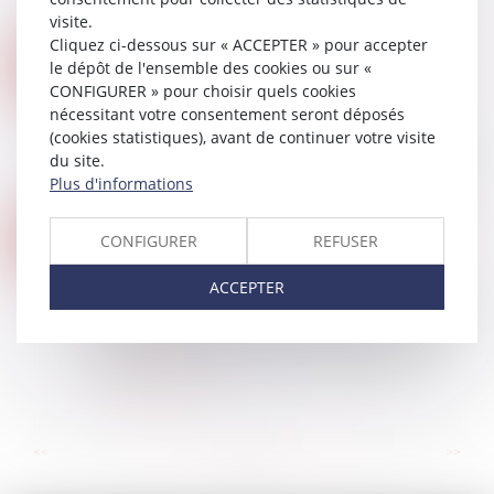
Cette opération est effectuée par...
visite.
Lire la suite
Cliquez ci-dessous sur « ACCEPTER » pour accepter
CONGÉ POUR MOTIF RÉEL ET SÉRIEUX DÉLIVRÉ PAR LE BAILLEUR : LES ÉLÉMENTS DE PREUVE POSTÉRIEURS À LA DÉLIVRANCE DU CONGÉ PEUVENT ÊTRE APPRÉCIÉS POUR JUSTIFIER DES INTENTIONS DU BAILLEUR | LE MAG JURIDIQUE
25
le dépôt de l'ensemble des cookies ou sur «
Droit immobilier
/
Baux d'habitation
CONFIGURER » pour choisir quels cookies
OCT.
Par un arrêt du 12 octobre 2023, la Cour de
nécessitant votre consentement seront déposés
cassation considère, en matière de délivrance
(cookies statistiques), avant de continuer votre visite
d’un congé pour reprise du logement en vue d’y
du site.
habiter, que le juge peut tenir compte d...
Plus d'informations
Lire la suite
LA VIOLATION DU DROIT DE PRÉFÉRENCE DU LOCATAIRE COMMERCIAL SANCTIONNÉE, MÊME SI LE LOCAL EST DÉTRUIT
24
CONFIGURER
REFUSER
Droit commercial
/
Baux commerciaux
OCT.
Le locataire commercial, dont le droit de
ACCEPTER
préférence n’a pas été respecté lors de la vente
du local loué, peut demander l’annulation de la
vente, même après que ce local a été d...
Lire la suite
...
...
<<
<
52
53
54
55
56
57
58
>
>>