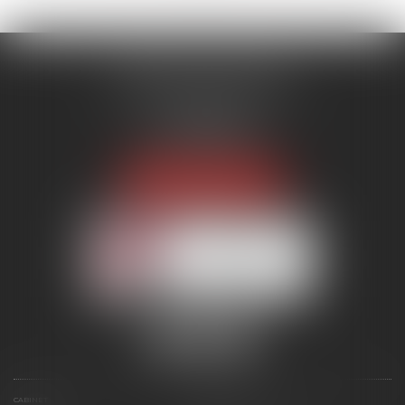
MENANT ASSOCIÉS
51 avenue Raymond Poincaré
75116 PARIS
Tél :
01 56 89 86 00
Fax : 06 85 90 34 17
NOUS LOCALISER
Membre du réseau AAMTI
CABINET
ÉQUIPE