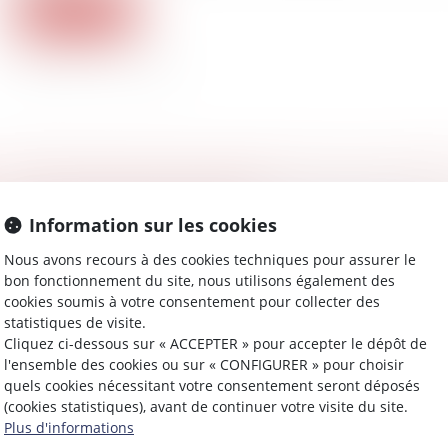
Lire la suite
oit commercial
/
Baux commerciaux
Information sur les cookies
usqu'au 1er trimestre 2024, et pour la deuxième année c
évolution annuelle de l’indice des loyers commerciaux est
Nous avons recours à des cookies techniques pour assurer le
 profit des locataires petites ...
bon fonctionnement du site, nous utilisons également des
ire la suite
cookies soumis à votre consentement pour collecter des
statistiques de visite.
Cliquez ci-dessous sur « ACCEPTER » pour accepter le dépôt de
oit immobilier
/
Droit de la propriété
l'ensemble des cookies ou sur « CONFIGURER » pour choisir
ns une affaire portée devant la Cour de cassation le 6 jui
quels cookies nécessitant votre consentement seront déposés
opriétaires d'un bien immobilier avaient donné à bail d'h
(cookies statistiques), avant de continuer votre visite du site.
reneur pour une durée de...
Plus d'informations