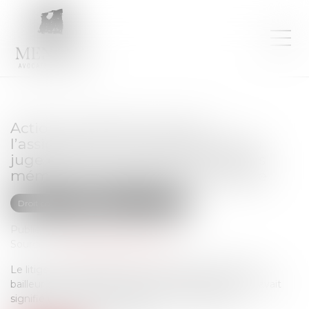
Action en fixation du loyer :
l’assignation introduite auprès du
juge des loyers commerciaux sans
mémoire préalable est irrecevable
Droit commercial
Baux commerciaux
Publié le :
27/02/2024
Source :
www.lemag-juridique.com
Le litige porté devant la Cour de cassation oppose le
bailleur d’un local commercial à son locataire, qui lui avait
signifié un congé avec offre de renouvellement