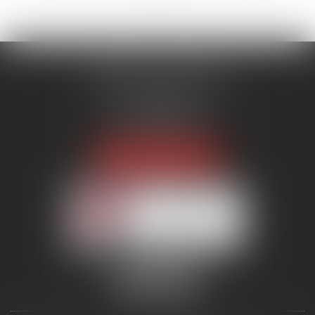
MENANT ASSOCIÉS
51 avenue Raymond Poincaré
75116 PARIS
Tél :
01 56 89 86 00
Fax : 06 85 90 34 17
NOUS LOCALISER
Membre du réseau AAMTI