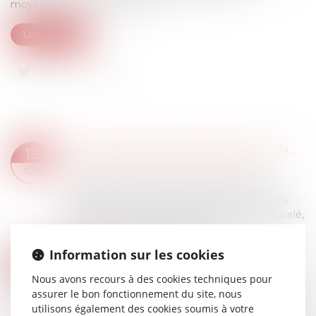
moyennant un nouveau loyer...
Lire la suite
FIXATION DU LOYER DU BAIL RENOUVELÉ : COMPÉTENCE ET VOLONTÉ DES PARTIES
19
Droit commercial
/
Baux commerciaux
JUIN
Il résulte des articles L. 145-33 à L. 145-36 du
Code de commerce qu’à défaut d’accord des
parties sur le montant du loyer du bail renouvelé,
celui-ci est fixé judiciairement à...
Lire la suite
Information sur les cookies
PROJET DE LOI DE SIMPLIFICATION : MENSUALISATION DES LOYERS POUR LES BAUX COMMERCIAUX
17
Droit commercial
/
Baux commerciaux
Nous avons recours à des cookies techniques pour
AVR.
assurer le bon fonctionnement du site, nous
Le Gouvernement a annoncé que serait présent
utilisons également des cookies soumis à votre
dans le futur projet de loi de simplification le