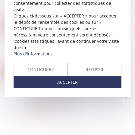
consentement pour collecter des statistiques de
principe de mensualisation des loyers pour les
visite.
baux commerciaux et le plafonnement...
Cliquez ci-dessous sur « ACCEPTER » pour accepter
Lire la suite
le dépôt de l'ensemble des cookies ou sur «
BAIL PROFESSIONNEL OU BAIL COMMERCIAL : QUELLES DIFFÉRENCES, COMMENT CHOISIR ?
03
CONFIGURER » pour choisir quels cookies
Droit commercial
/
Baux commerciaux
AVR.
nécessitant votre consentement seront déposés
Vous avez décidé de lancer votre propre
(cookies statistiques), avant de continuer votre visite
entreprise et vous hésitez, dans le cadre du
du site.
processus de création, entre conclure un bail
Plus d'informations
professionnel ou un bail commercial. Quelles s...
Lire la suite
CONFIGURER
REFUSER
CONVENTION D’OCCUPATION PRÉCAIRE ET OBLIGATION DE DÉLIVRANCE DES LOCAUX
06
Droit commercial
/
Baux commerciaux
FÉVR.
ACCEPTER
La Cour de cassation a jugé le 11 janvier dernier
qu’une convention d'occupation précaire n'étant
pas un bail, l'occupant à titre précaire ne peut se
prévaloir des dispositions...
Lire la suite
...
...
<<
<
5
6
7
8
9
10
11
>
>>