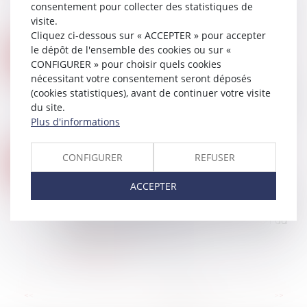
consentement pour collecter des statistiques de
d’exécution de travaux de remise en état, ainsi
visite.
qu'en indemnisation de ses préjudices, puis...
Cliquez ci-dessous sur « ACCEPTER » pour accepter
Lire la suite
le dépôt de l'ensemble des cookies ou sur «
NULLITÉ POUR ERREUR D'UN BAIL COMMERCIAL : UNE AUGMENTATION EXPONENTIELLE DES CHARGES NE SUFFIT PAS
04
CONFIGURER » pour choisir quels cookies
Droit commercial
/
Baux commerciaux
AVR.
nécessitant votre consentement seront déposés
Une augmentation exponentielle des charges
(cookies statistiques), avant de continuer votre visite
locatives dans les trois ans suivant la conclusion
du site.
du bail ne suffit pas à entraîner son annulation
Plus d'informations
pour erreur du locataire sur ses q...
Lire la suite
PAS DE DROIT DE PRÉFÉRENCE DU LOCATAIRE COMMERCIAL EN CAS VENTE DE GRÉ À GRÉ D’UN ACTIF IMMOBILIER EN LIQUIDATION JUDICIAIRE
CONFIGURER
REFUSER
28
Droit commercial
/
Baux commerciaux
MARS
ACCEPTER
La vente de gré à gré d’un actif immobilier en
liquidation judiciaire ne donne pas lieu à l’exercice
du droit de préférence de l’article L. 145-46-1 du
code de commerce par le l...
Lire la suite
...
<<
<
9
10
11
12
13
14
15
>
>>