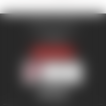
MENANT ASSOCIÉS
51 avenue Raymond Poincaré
75116 PARIS
Tél :
01 56 89 86 00
Fax : 06 85 90 34 17
NOUS LOCALISER
Membre du réseau AAMTI