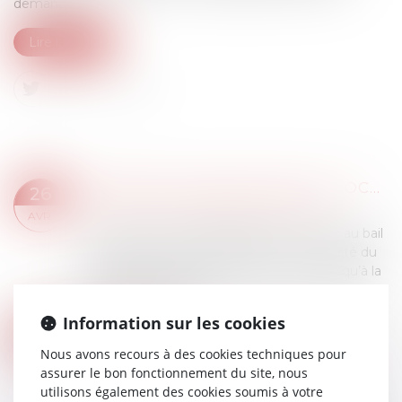
demande...
Lire la suite
RETRAITE OU INVALIDITÉ DU LOCATAIRE COMMERCIAL : QUEL LOYER EN CAS DE CESSION-DÉSPÉCIALISATION ?
26
Droit commercial
/
Baux commerciaux
AVR.
La cession, avec déspécialisation, du droit au bail
commercial en cas de retraite ou d'invalidité du
locataire emporte le maintien du loyer jusqu’à la
fin du bail ; le bailleur...
Lire la suite
Information sur les cookies
INDEMNISATION DU LOCATAIRE EN LIQUIDATION JUDICIAIRE, POUR DÉFAUT DE MISE EN CONFORMITÉ DES LOCAUX
18
Droit commercial
/
Baux commerciaux
Nous avons recours à des cookies techniques pour
AVR.
assurer le bon fonctionnement du site, nous
La Cour de cassation avait été saisie par le
utilisons également des cookies soumis à votre
preneur d’un bail commercial en demande