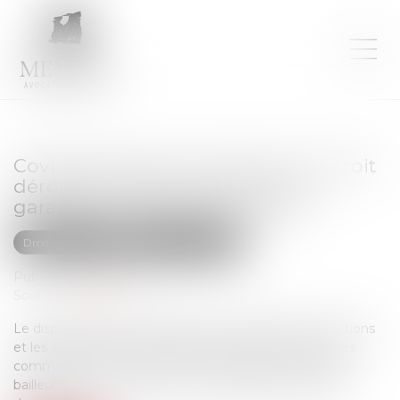
Covid-19 et loyer commercial : le droit
dérogatoire bloque le jeu de la
garantie à première demande
Droit commercial
Baux commerciaux
Publié le :
22/03/2023
Source :
www.efl.fr
Le dispositif de droit dérogatoire neutralisant les sanctions
et les sûretés en cas de défaut de paiement des loyers
commerciaux dus pendant la crise sanitaire interdit au
bailleur de mettre en oeuvre une garantie à première