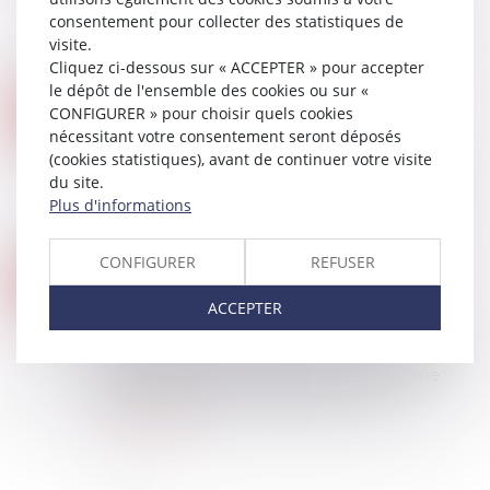
tacite prolongation ne met pas fin
consentement pour collecter des statistiques de
immédiatement au bail en cours. Dès lors, si
visite.
celui-ci dépass...
Cliquez ci-dessous sur « ACCEPTER » pour accepter
Lire la suite
le dépôt de l'ensemble des cookies ou sur «
INTELLIGENCE ARTIFICIELLE : CE QUI CHANGE VRAIMENT LE 2 AOÛT 2026 AVEC LE RÈGLEMENT EUROPÉEN
03
CONFIGURER » pour choisir quels cookies
Droit des NTIC
nécessitant votre consentement seront déposés
AOÛT
Le règlement européen sur l'intelligence
(cookies statistiques), avant de continuer votre visite
artificielle franchit une nouvelle étape le 2 août
du site.
2026. Chatbots, deepfakes, images, sons ou
Plus d'informations
textes générés par IA : plusieurs obligati...
Lire la suite
CONFIGURER
REFUSER
DÉSIGNATION D'UN ADMINISTRATEUR PROVISOIRE L'ABSENCE DE SYNDIC S'APPRÉCIE AU JOUR DU JUGEMENT
29
Droit immobilier
/
Copropriété
ACCEPTER
JUIL.
La désignation d'un administrateur provisoire
constitue une mesure exceptionnelle destinée à
remédier à l'absence de syndic au sein d'une
copropriété. Encore faut-il que cette s...
Lire la suite