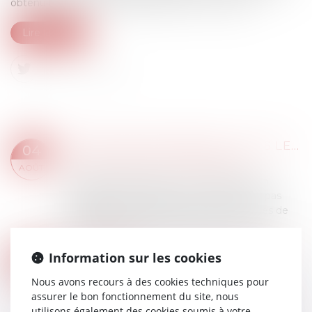
obtenu l'extension de garantie prévue au contrat...
Lire la suite
SERVITUDE DE PASSAGE : TOUS LES PROPRIÉTAIRES VOISINS N'ONT PAS À ÊTRE APPELÉS EN JUSTICE
04
Droit immobilier
/
Droit de la propriété
AOÛT
La demande tendant à fixer l'assiette d'un
passage pour désenclaver un fonds n'est pas
irrecevable du seul fait que les propriétaires de
toutes les parcelles envisagées au cours...
Lire la suite
BAIL COMMERCIAL : UNE DEMANDE DE RENOUVELLEMENT N'EMPÊCHE PAS LE DÉPLAFONNEMENT DU LOYER APRÈS DOUZE ANS
Information sur les cookies
04
Droit commercial
/
Baux commerciaux
AOÛT
Nous avons recours à des cookies techniques pour
La demande de renouvellement d'un bail
assurer le bon fonctionnement du site, nous
commercial présentée pendant la période de
utilisons également des cookies soumis à votre