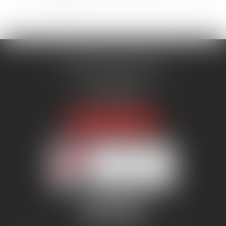
...
<<
<
1
2
3
4
5
6
7
>
>>
MENANT ASSOCIÉS
51 avenue Raymond Poincaré
75116 PARIS
Tél :
01 56 89 86 00
Fax : 06 85 90 34 17
NOUS LOCALISER
Membre du réseau AAMTI