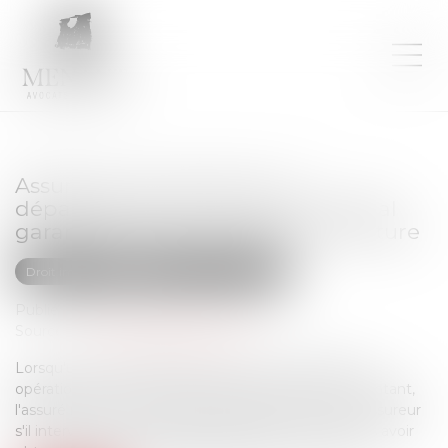
Assurance construction : le
dépassement du montant maximal
garanti peut exclure toute couverture
Droit immobilier
Droit de la construction
Publié le :
07/08/2026
Source :
www.lemag-juridique.com
Lorsqu'un contrat d'assurance limite sa garantie aux
opérations dont le coût n'excède pas un certain montant,
l'assuré ne peut prétendre à la couverture de son assureur
s'il intervient sur un chantier dépassant ce seuil sans avoir