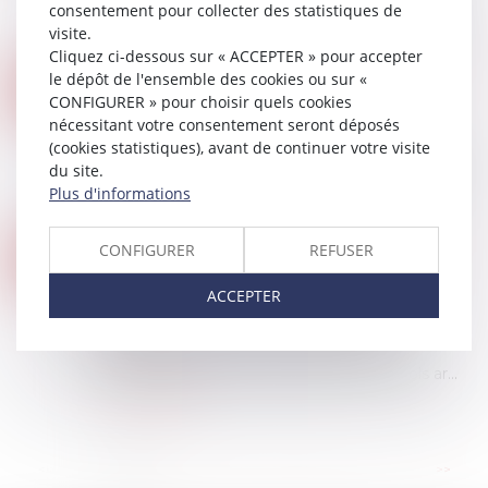
consentement pour collecter des statistiques de
dans la conception du projet engage sa
visite.
responsabilité envers le maître de l’ouvrage, mê...
Cliquez ci-dessous sur « ACCEPTER » pour accepter
Lire la suite
le dépôt de l'ensemble des cookies ou sur «
RÉSILIATION D’UN MARCHÉ À FORFAIT ET MANQUEMENTS GRAVES DE L’ENTREPRENEUR À SES OBLIGATIONS CONTRACTUELLES
10
CONFIGURER » pour choisir quels cookies
Droit immobilier
/
Droit de la construction
JUIL.
nécessitant votre consentement seront déposés
Un maître de l’ouvrage a confié à un
(cookies statistiques), avant de continuer votre visite
entrepreneur la réalisation d’un lot de plomberie
du site.
dans le cadre de la construction d’un nouveau
Plus d'informations
magasin. Après la résiliation du marché de t...
Lire la suite
CONSTRUCTION : ÉLIGIBILITÉ AU FONDS DE PRÉVENTION DU PHÉNOMÈNE DE MOUVEMENTS DE TERRAIN
CONFIGURER
REFUSER
05
Droit immobilier
/
Droit de la construction
JUIN
ACCEPTER
L’arrêté du 23 avril 2026 modifie les critères
d'éligibilité à l'aide pour la prévention des
désordres dans les constructions liés au
phénomène de retrait-gonflement des sols ar...
Lire la suite
...
<<
<
1
2
3
4
5
6
7
>
>>