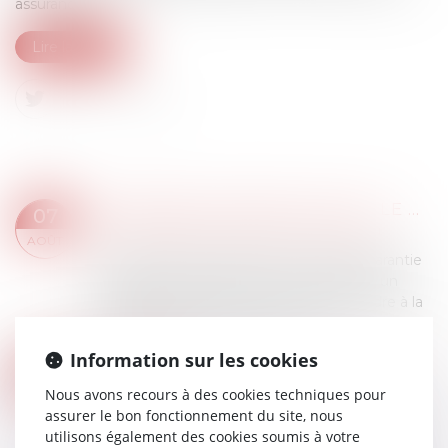
assurances...
Lire la suite
ASSURANCE CONSTRUCTION : LE DÉPASSEMENT DU MONTANT MAXIMAL GARANTI PEUT EXCLURE TOUTE COUVERTURE
07
Droit immobilier
/
Droit de la construction
AOÛT
Lorsqu'un contrat d'assurance limite sa garantie
aux opérations dont le coût n'excède pas un
certain montant, l'assuré ne peut prétendre à la
couverture de son assureur s'il int...
Lire la suite
Information sur les cookies
L’ARCHITECTE SOUS-TRAITANT ET LE MAÎTRE D’ŒUVRE RESPONSABLES DU MÊME DOMMAGE SONT TENUS À RÉPARATION
24
Droit immobilier
/
Droit de la construction
Nous avons recours à des cookies techniques pour
JUIL.
assurer le bon fonctionnement du site, nous
L’architecte sous-traitant chargé du dossier de
utilisons également des cookies soumis à votre
permis de construire qui commet une faute