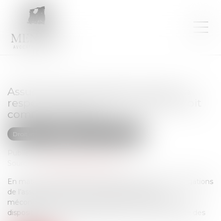
Assurance dommages-ouvrage : la
responsabilité contractuelle de droit
commun écartée
Droit immobilier
Droit de la construction
Publié le :
12/06/2026
Source :
www.lemag-juridique.com
En matière d’assurance dommages-ouvrage, les obligations
de l’assureur et les sanctions attachées à leur
méconnaissance sont strictement encadrées par les
dispositions d’ordre public de l’article L. 242-1 du Code des