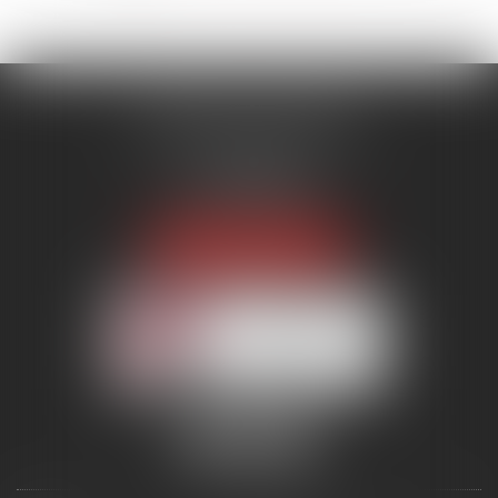
MENANT ASSOCIÉS
51 avenue Raymond Poincaré
75116 PARIS
Tél :
01 56 89 86 00
Fax : 06 85 90 34 17
NOUS LOCALISER
Membre du réseau AAMTI